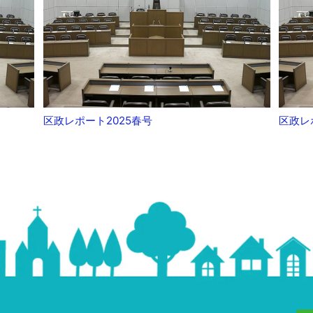
区政レポート2025春号
区政レ